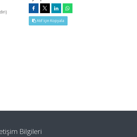
iri)
Atıf İçin Kopyala
letişim Bilgileri