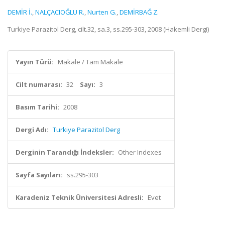
DEMİR İ.
,
NALÇACIOĞLU R.
,
Nurten G.
,
DEMİRBAĞ Z.
Turkiye Parazitol Derg, cilt.32, sa.3, ss.295-303, 2008 (Hakemli Dergi)
Yayın Türü:
Makale / Tam Makale
Cilt numarası:
32
Sayı:
3
Basım Tarihi:
2008
Dergi Adı:
Turkiye Parazitol Derg
Derginin Tarandığı İndeksler:
Other Indexes
Sayfa Sayıları:
ss.295-303
Karadeniz Teknik Üniversitesi Adresli:
Evet