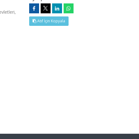
letleri,
Atıf İçin Kopyala