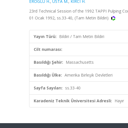
EROGLU H.
,
USTA M.
,
KIRCI H.
23rd Technical Session of the 1992 TAPPI Pulping Con
01 Ocak 1992, ss.33-40, (Tam Metin Bildiri)
Yayın Türü:
Bildiri / Tam Metin Bildiri
Cilt numarası:
Basıldığı Şehir:
Massachusetts
Basıldığı Ülke:
Amerika Birleşik Devletleri
Sayfa Sayıları:
ss.33-40
Karadeniz Teknik Üniversitesi Adresli:
Hayır