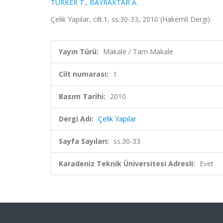
TÜRKER T.
,
BAYRAKTAR A.
Çelik Yapılar, cilt.1, ss.30-33, 2010 (Hakemli Dergi)
Yayın Türü:
Makale / Tam Makale
Cilt numarası:
1
Basım Tarihi:
2010
Dergi Adı:
Çelik Yapılar
Sayfa Sayıları:
ss.30-33
Karadeniz Teknik Üniversitesi Adresli:
Evet