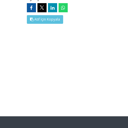
Atıf İçin Kopyala