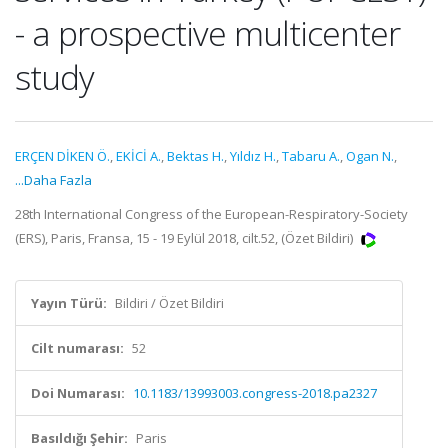
- a prospective multicenter
study
ERÇEN DİKEN Ö.
,
EKİCİ A.
,
Bektas H.
,
Yıldız H.
,
Tabaru A.
,
Ogan N.
,
...Daha Fazla
28th International Congress of the European-Respiratory-Society
(ERS), Paris, Fransa, 15 - 19 Eylül 2018, cilt.52, (Özet Bildiri)
Yayın Türü:
Bildiri / Özet Bildiri
Cilt numarası:
52
Doi Numarası:
10.1183/13993003.congress-2018.pa2327
Basıldığı Şehir:
Paris