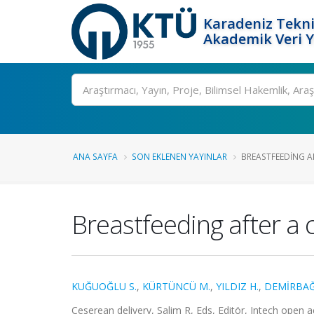
Karadeniz Tekni
Akademik Veri 
Ara
ANA SAYFA
SON EKLENEN YAYINLAR
BREASTFEEDING AF
Breastfeeding after a 
KUĞUOĞLU S.
,
KÜRTÜNCÜ M.
,
YILDIZ H.
,
DEMİRBAĞ 
Ceserean delivery, Salim R, Eds, Editör, Intech open 