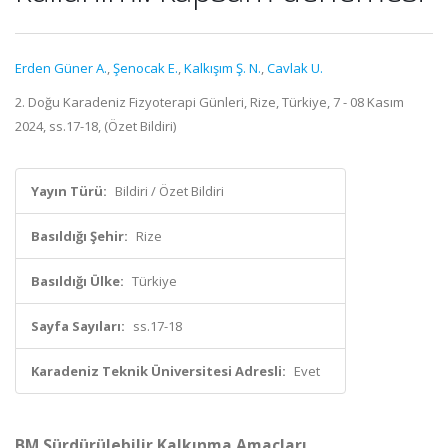
Erden Güner A.
,
Şenocak E.
,
Kalkışım Ş. N.
,
Cavlak U.
2. Doğu Karadeniz Fizyoterapi Günleri, Rize, Türkiye, 7 - 08 Kasım
2024, ss.17-18, (Özet Bildiri)
Yayın Türü:
Bildiri / Özet Bildiri
Basıldığı Şehir:
Rize
Basıldığı Ülke:
Türkiye
Sayfa Sayıları:
ss.17-18
Karadeniz Teknik Üniversitesi Adresli:
Evet
BM Sürdürülebilir Kalkınma Amaçları