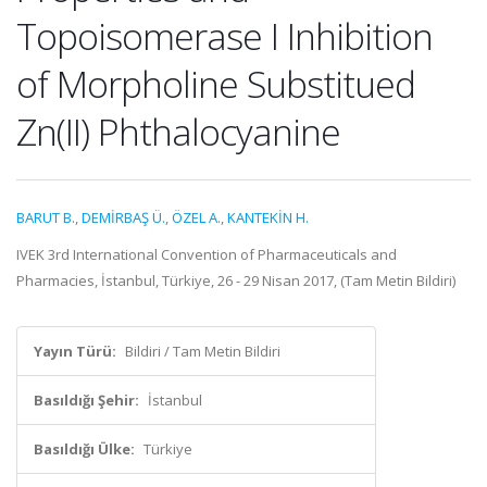
Topoisomerase I Inhibition
of Morpholine Substitued
Zn(II) Phthalocyanine
BARUT B.
,
DEMİRBAŞ Ü.
,
ÖZEL A.
,
KANTEKİN H.
IVEK 3rd International Convention of Pharmaceuticals and
Pharmacies, İstanbul, Türkiye, 26 - 29 Nisan 2017, (Tam Metin Bildiri)
Yayın Türü:
Bildiri / Tam Metin Bildiri
Basıldığı Şehir:
İstanbul
Basıldığı Ülke:
Türkiye