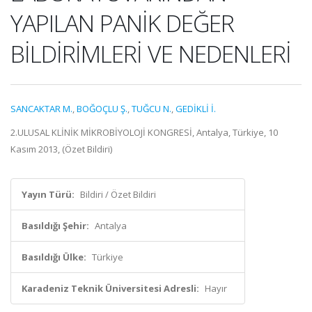
YAPILAN PANİK DEĞER
BİLDİRİMLERİ VE NEDENLERİ
SANCAKTAR M.
,
BOĞOÇLU Ş.
,
TUĞCU N.
,
GEDİKLİ İ.
2.ULUSAL KLİNİK MİKROBİYOLOJİ KONGRESİ, Antalya, Türkiye, 10
Kasım 2013, (Özet Bildiri)
Yayın Türü:
Bildiri / Özet Bildiri
Basıldığı Şehir:
Antalya
Basıldığı Ülke:
Türkiye
Karadeniz Teknik Üniversitesi Adresli:
Hayır