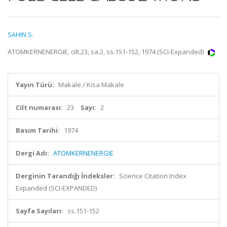
SAHIN S.
ATOMKERNENERGIE, cilt.23, sa.2, ss.151-152, 1974 (SCI-Expanded)
Yayın Türü:
Makale / Kısa Makale
Cilt numarası:
23
Sayı:
2
Basım Tarihi:
1974
Dergi Adı:
ATOMKERNENERGIE
Derginin Tarandığı İndeksler:
Science Citation Index
Expanded (SCI-EXPANDED)
Sayfa Sayıları:
ss.151-152