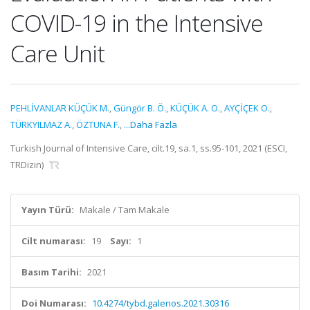
COVID-19 in the Intensive
Care Unit
PEHLİVANLAR KÜÇÜK M.
,
Güngör B. Ö.
,
KÜÇÜK A. O.
,
AYÇİÇEK O.
,
TÜRKYILMAZ A.
,
ÖZTUNA F.
,
...Daha Fazla
Turkish Journal of Intensive Care, cilt.19, sa.1, ss.95-101, 2021 (ESCI,
TRDizin)
Yayın Türü:
Makale / Tam Makale
Cilt numarası:
19
Sayı:
1
Basım Tarihi:
2021
Doi Numarası:
10.4274/tybd.galenos.2021.30316