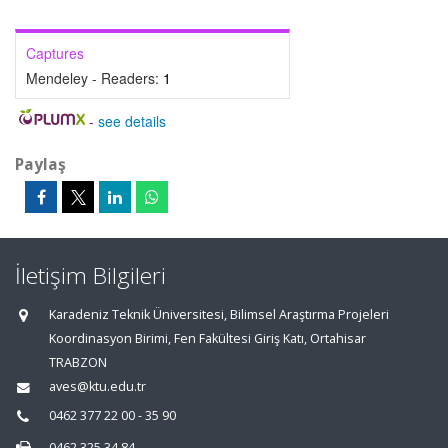
Captures
Mendeley - Readers:
1
-
see details
Paylaş
İletişim Bilgileri
Karadeniz Teknik Üniversitesi, Bilimsel Araştırma Projeleri
Koordinasyon Birimi, Fen Fakültesi Giriş Katı, Ortahisar
TRABZON
aves@ktu.edu.tr
0462 377 22 00 - 35 90
0462 325 34 84