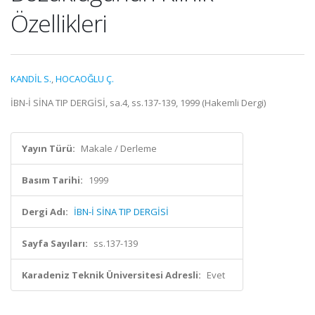
Özellikleri
KANDİL S.
,
HOCAOĞLU Ç.
İBN-İ SİNA TIP DERGİSİ, sa.4, ss.137-139, 1999 (Hakemli Dergi)
Yayın Türü:
Makale / Derleme
Basım Tarihi:
1999
Dergi Adı:
İBN-İ SİNA TIP DERGİSİ
Sayfa Sayıları:
ss.137-139
Karadeniz Teknik Üniversitesi Adresli:
Evet