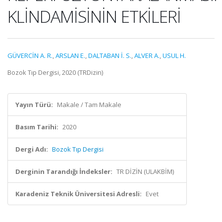
KLİNDAMİSİNİN ETKİLERİ
GÜVERCİN A. R.
,
ARSLAN E.
,
DALTABAN İ. S.
,
ALVER A.
,
USUL H.
Bozok Tıp Dergisi, 2020 (TRDizin)
Yayın Türü:
Makale / Tam Makale
Basım Tarihi:
2020
Dergi Adı:
Bozok Tıp Dergisi
Derginin Tarandığı İndeksler:
TR DİZİN (ULAKBİM)
Karadeniz Teknik Üniversitesi Adresli:
Evet