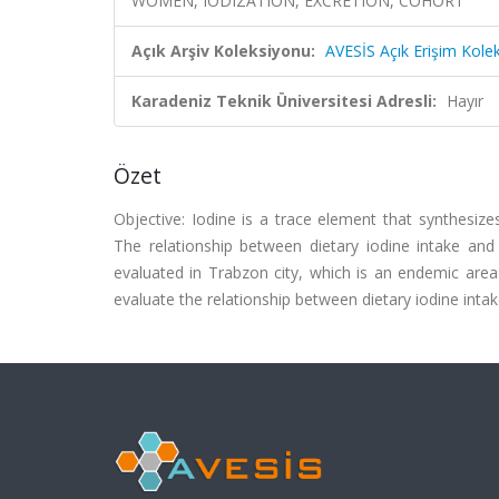
WOMEN, IODIZATION, EXCRETION, COHORT
Açık Arşiv Koleksiyonu:
AVESİS Açık Erişim Kole
Karadeniz Teknik Üniversitesi Adresli:
Hayır
Özet
Objective: Iodine is a trace element that synthes
The relationship between dietary iodine intake an
evaluated in Trabzon city, which is an endemic area
evaluate the relationship between dietary iodine inta