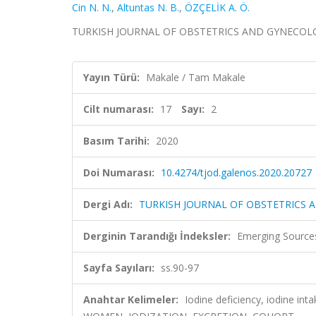
Cin N. N.
,
Altuntas N. B.
,
ÖZÇELİK A. Ö.
TURKISH JOURNAL OF OBSTETRICS AND GYNECOLOGY, ci
Yayın Türü:
Makale / Tam Makale
Cilt numarası:
17
Sayı:
2
Basım Tarihi:
2020
Doi Numarası:
10.4274/tjod.galenos.2020.20727
Dergi Adı:
TURKISH JOURNAL OF OBSTETRICS
Derginin Tarandığı İndeksler:
Emerging Sources
Sayfa Sayıları:
ss.90-97
Anahtar Kelimeler:
Iodine deficiency, iodine in