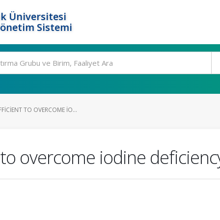
k Üniversitesi
Yönetim Sistemi
FFICIENT TO OVERCOME IO...
nt to overcome iodine deficien