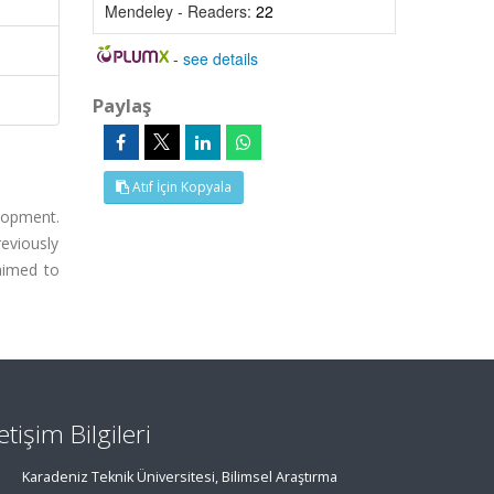
Mendeley - Readers:
22
-
see details
Paylaş
Atıf İçin Kopyala
lopment.
eviously
 aimed to
letişim Bilgileri
Karadeniz Teknik Üniversitesi, Bilimsel Araştırma