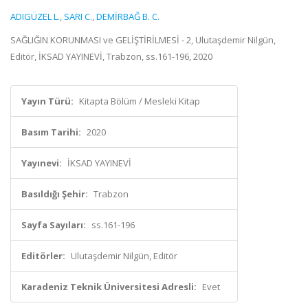
ADIGÜZEL L.
,
SARI C.
,
DEMİRBAĞ B. C.
SAĞLIĞIN KORUNMASI ve GELİŞTİRİLMESİ - 2, Ulutaşdemir Nilgün,
Editör, İKSAD YAYINEVİ, Trabzon, ss.161-196, 2020
Yayın Türü:
Kitapta Bölüm / Mesleki Kitap
Basım Tarihi:
2020
Yayınevi:
İKSAD YAYINEVİ
Basıldığı Şehir:
Trabzon
Sayfa Sayıları:
ss.161-196
Editörler:
Ulutaşdemir Nilgün, Editör
Karadeniz Teknik Üniversitesi Adresli:
Evet