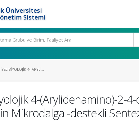
k Üniversitesi
Yönetim Sistemi
YEL BIYOLOJIK 4-(ARYLI...
yolojik 4-(Arylidenamino)-2-4-
rin Mikrodalga -destekli Sente