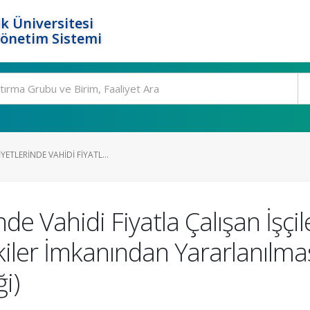
k Üniversitesi
Yönetim Sistemi
ETLERINDE VAHIDI FIYATL...
de Vahidi Fiyatla Çalışan İşçil
kiler İmkanından Yararlanılma
i)