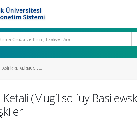
k Üniversitesi
Yönetim Sistemi
PASIFIK KEFALI (MUGIL ...
k Kefali (Mugil so-iuy Basilewsk
şkileri