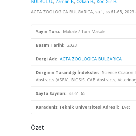
BÜLBÜL U.
,
Zaman E.
,
Ozkan H.
,
Koc-Giir H.
ACTA ZOOLOGICA BULGARICA, sa.1, ss.61-65, 2023 
Yayın Türü:
Makale / Tam Makale
Basım Tarihi:
2023
Dergi Adı:
ACTA ZOOLOGICA BULGARICA
Derginin Tarandığı İndeksler:
Science Citation
Abstracts (ASFA), BIOSIS, CAB Abstracts, Veterina
Sayfa Sayıları:
ss.61-65
Karadeniz Teknik Üniversitesi Adresli:
Evet
Özet