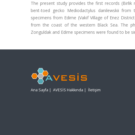
The present study provides the first records (Birli
bent-toed gecko Mediodactylus danilewskii from 
specimens from Edirne (Vakif Village of Enez Distri
from the coast of the western Black Sea. The pho
Zonguldak and Edirne specimens were found to be simil
Ana Sayfa
|
AVESİS Hakkında
|
İletişim