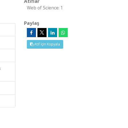
Atıflar
Web of Science: 1
Paylaş
Atıf İçin Kopyala
s