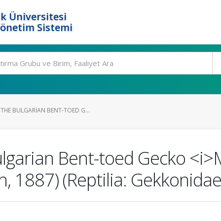
k Üniversitesi
Yönetim Sistemi
THE BULGARIAN BENT-TOED G...
lgarian Bent-toed Gecko <i>
ch, 1887) (Reptilia: Gekkonida