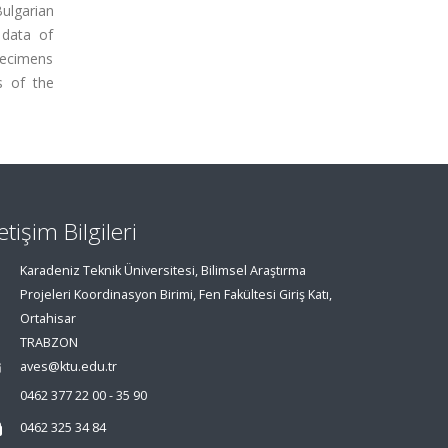
ulgarian
 data of
pecimens
s of the
letişim Bilgileri
Karadeniz Teknik Üniversitesi, Bilimsel Araştırma
Projeleri Koordinasyon Birimi, Fen Fakültesi Giriş Katı,
Ortahisar
TRABZON
aves@ktu.edu.tr
0462 377 22 00 - 35 90
0462 325 34 84