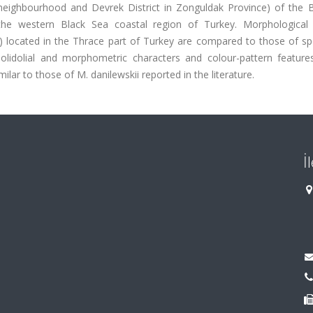
k neighbourhood and Devrek District in Zonguldak Province) of the B
the western Black Sea coastal region of Turkey. Morphological
ct) located in the Thrace part of Turkey are compared to those of s
lidolial and morphometric characters and colour-pattern feature
ar to those of M. danilewskii reported in the literature.
İ