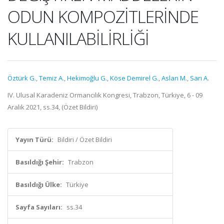
ODUN KOMPOZİTLERİNDE
KULLANILABİLİRLİĞİ
Öztürk G.
,
Temiz A.
,
Hekimoğlu G.
,
Köse Demirel G.
,
Aslan M.
,
Sarı A.
IV. Ulusal Karadeniz Ormancılık Kongresi, Trabzon, Türkiye, 6 - 09
Aralık 2021, ss.34, (Özet Bildiri)
Yayın Türü:
Bildiri / Özet Bildiri
Basıldığı Şehir:
Trabzon
Basıldığı Ülke:
Türkiye
Sayfa Sayıları:
ss.34