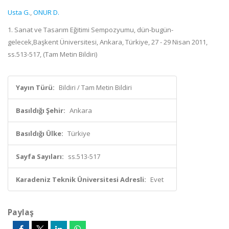
Usta G.
,
ONUR D.
1. Sanat ve Tasarım Eğitimi Sempozyumu, dün-bugün-
gelecek,Başkent Üniversitesi, Ankara, Türkiye, 27 - 29 Nisan 2011,
ss.513-517, (Tam Metin Bildiri)
Yayın Türü:
Bildiri / Tam Metin Bildiri
Basıldığı Şehir:
Ankara
Basıldığı Ülke:
Türkiye
Sayfa Sayıları:
ss.513-517
Karadeniz Teknik Üniversitesi Adresli:
Evet
Paylaş