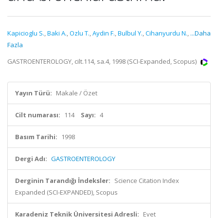
Kapicioglu S.
,
Baki A.
,
Ozlu T.
,
Aydin F.
,
Bulbul Y.
,
Cihanyurdu N.
,
...Daha
Fazla
GASTROENTEROLOGY, cilt.114, sa.4, 1998 (SCI-Expanded, Scopus)
Yayın Türü:
Makale / Özet
Cilt numarası:
114
Sayı:
4
Basım Tarihi:
1998
Dergi Adı:
GASTROENTEROLOGY
Derginin Tarandığı İndeksler:
Science Citation Index
Expanded (SCI-EXPANDED), Scopus
Karadeniz Teknik Üniversitesi Adresli:
Evet