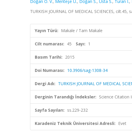
Doğan O. V.
,
Menteşe U.
,
Doğan S.
,
Usta S.
,
Turan I.
,
TURKISH JOURNAL OF MEDICAL SCIENCES, cilt.45, sa.
Yayın Türü:
Makale / Tam Makale
Cilt numarası:
45
Sayı:
1
Basım Tarihi:
2015
Doi Numarası:
10.3906/sag-1308-34
Dergi Adı:
TURKISH JOURNAL OF MEDICAL SCIE
Derginin Tarandığı İndeksler:
Science Citatio
Sayfa Sayıları:
ss.229-232
Karadeniz Teknik Üniversitesi Adresli:
Evet