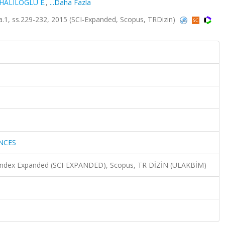
HALILOGLU E.
,
...Daha Fazla
1, ss.229-232, 2015 (SCI-Expanded, Scopus, TRDizin)
NCES
n Index Expanded (SCI-EXPANDED), Scopus, TR DİZİN (ULAKBİM)