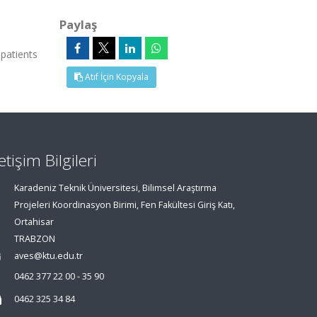
Paylaş
 patients
Atıf İçin Kopyala
letişim Bilgileri
Karadeniz Teknik Üniversitesi, Bilimsel Araştırma
Projeleri Koordinasyon Birimi, Fen Fakültesi Giriş Katı,
Ortahisar
TRABZON
aves@ktu.edu.tr
0462 377 22 00 - 35 90
0462 325 34 84