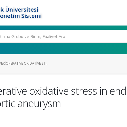
k Üniversitesi
Yönetim Sistemi
RIOPERATIVE OXIDATIVE ST...
rative oxidative stress in en
ortic aneurysm