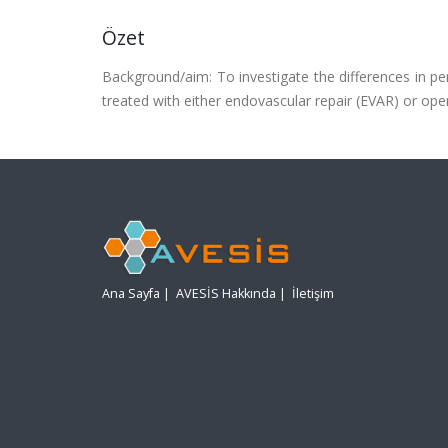
Özet
Background/aim: To investigate the differences in pe
treated with either endovascular repair (EVAR) or open
Ana Sayfa
|
AVESİS Hakkında
|
İletişim