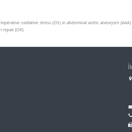
rioperative oxidative stress (OS) in abdominal aortic aneurysm (AAA)
 repair (OR).
İ