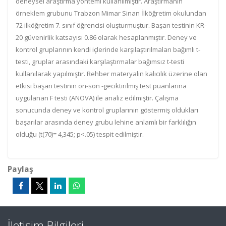
deneysel araştırma yöntemi kullanılmıştır. Araştırmanın
örneklem grubunu Trabzon Mimar Sinan İlköğretim okulundan
72 ilköğretim 7. sınıf öğrencisi oluşturmuştur. Başarı testinin KR-
20 güvenirlik katsayısı 0.86 olarak hesaplanmıştır. Deney ve
kontrol gruplarının kendi içlerinde karşılaştırılmaları bağımlı t-
testi, gruplar arasındaki karşılaştırmalar bağımsız t-testi
kullanılarak yapılmıştır. Rehber materyalin kalıcılık üzerine olan
etkisi başarı testinin ön-son -geciktirilmiş test puanlarına
uygulanan F testi (ANOVA) ile analiz edilmiştir. Çalışma
sonucunda deney ve kontrol gruplarının göstermiş oldukları
başarılar arasında deney grubu lehine anlamlı bir farklılığın
olduğu (t(70)= 4,345; p<.05) tespit edilmiştir.
Paylaş
İletişim Bilgileri