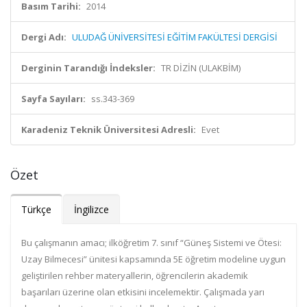
Basım Tarihi:
2014
Dergi Adı:
ULUDAĞ ÜNİVERSİTESİ EĞİTİM FAKÜLTESİ DERGİSİ
Derginin Tarandığı İndeksler:
TR DİZİN (ULAKBİM)
Sayfa Sayıları:
ss.343-369
Karadeniz Teknik Üniversitesi Adresli:
Evet
Özet
Türkçe
İngilizce
Bu çalışmanın amacı; ilköğretim 7. sınıf “Güneş Sistemi ve Ötesi:
Uzay Bilmecesi” ünitesi kapsamında 5E öğretim modeline uygun
geliştirilen rehber materyallerin, öğrencilerin akademik
başarıları üzerine olan etkisini incelemektir. Çalışmada yarı