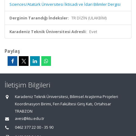
Sciences/Atatürk Üniversitesi İktisadi ve İdari Bilimler Dergisi
Derginin Tarandığı İndeksler:
TR DİZİN (ULAKBİM)
Karadeniz Teknik Üniversitesi Adresli:
Evet
Paylaş
İletişim Bilgileri
Karadeniz Teknik Üniversitesi, Bilimsel Araştırma Projeleri
Koordinasyon Birimi, Fen Fakültesi Giriş Katı, Ortahisar
TRABZON
aves@ktu.edu.tr
0462 377 22 00 - 35 90