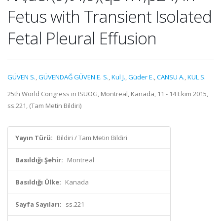
Fetus with Transient Isolated
Fetal Pleural Effusion
GÜVEN S.
,
GÜVENDAĞ GÜVEN E. S.
,
Kul J.
,
Güder E.
,
CANSU A.
,
KUL S.
25th World Congress in ISUOG, Montreal, Kanada, 11 - 14 Ekim 2015,
ss.221, (Tam Metin Bildiri)
Yayın Türü:
Bildiri / Tam Metin Bildiri
Basıldığı Şehir:
Montreal
Basıldığı Ülke:
Kanada
Sayfa Sayıları:
ss.221