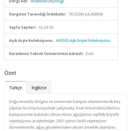
Dergi Adı:
Anatolian Bryology
Derginin Tarandığı İndeksler:
TR DİZİN (ULAKBİM)
Sayfa Sayıları:
ss.24-30
Açık Arşiv Koleksiyonu:
AVESİS Açık Erişim Koleksiyonu
Karadeniz Teknik Üniversitesi Adresli:
Evet
Özet
Türkçe
İngilizce
Doğu Anadolu Bölgesi ve üniversite kampüs alanlarında ilk kez
yapılan bu briyososyolojik çalışmada, Fırat Üniversitesi Merkez
Kampüsünde bulunan Ulmus minor ağaçlarının epifitik briyofit
vejetasyonu araştırılmıştır. 2021 yılının farklı vejetasyon
dönemlerinde, ağaç gövdelerinden alınan örneklik alanların,