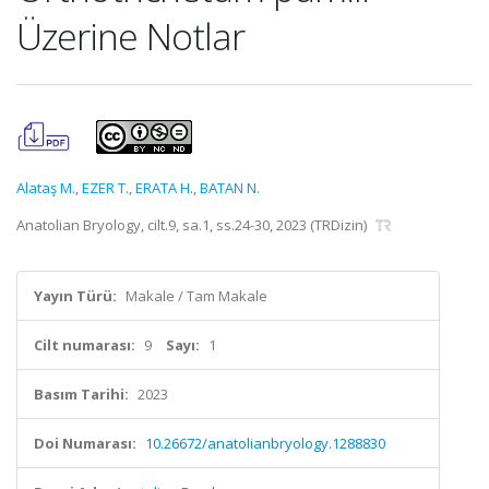
Üzerine Notlar
Alataş M.
,
EZER T.
,
ERATA H.
,
BATAN N.
Anatolian Bryology, cilt.9, sa.1, ss.24-30, 2023 (TRDizin)
Yayın Türü:
Makale / Tam Makale
Cilt numarası:
9
Sayı:
1
Basım Tarihi:
2023
Doi Numarası:
10.26672/anatolianbryology.1288830