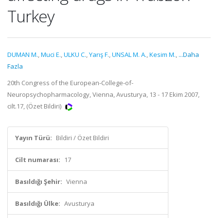
Turkey
DUMAN M.
,
Muci E.
,
ULKU C.
,
Yarış F.
,
UNSAL M. A.
,
Kesim M.
,
...Daha
Fazla
20th Congress of the European-College-of-
Neuropsychopharmacology, Vienna, Avusturya, 13 - 17 Ekim 2007,
cilt.17, (Özet Bildiri)
Yayın Türü:
Bildiri / Özet Bildiri
Cilt numarası:
17
Basıldığı Şehir:
Vienna
Basıldığı Ülke:
Avusturya