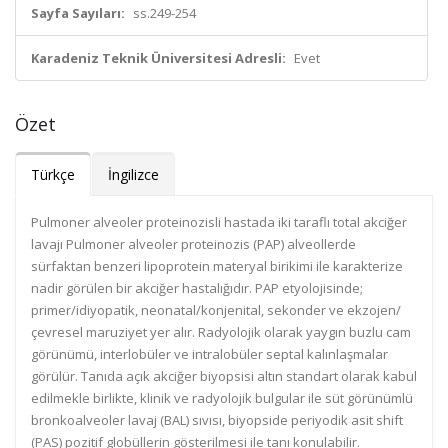
Sayfa Sayıları:
ss.249-254
Karadeniz Teknik Üniversitesi Adresli:
Evet
Özet
Türkçe
İngilizce
Pulmoner alveoler proteinozisli hastada iki taraflı total akciğer
lavajı Pulmoner alveoler proteinozis (PAP) alveollerde
sürfaktan benzeri lipoprotein materyal birikimi ile karakterize
nadir görülen bir akciğer hastalığıdır. PAP etyolojisinde;
primer/idiyopatik, neonatal/konjenital, sekonder ve ekzojen/
çevresel maruziyet yer alır. Radyolojik olarak yaygın buzlu cam
görünümü, interlobüler ve intralobüler septal kalınlaşmalar
görülür. Tanıda açık akciğer biyopsisi altın standart olarak kabul
edilmekle birlikte, klinik ve radyolojik bulgular ile süt görünümlü
bronkoalveoler lavaj (BAL) sıvısı, biyopside periyodik asit shift
(PAS) pozitif globüllerin gösterilmesi ile tanı konulabilir.