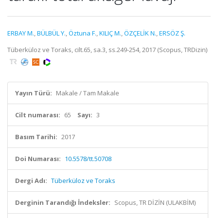
ERBAY M.
,
BÜLBÜL Y.
,
Öztuna F.
,
KILIÇ M.
,
ÖZÇELİK N.
,
ERSÖZ Ş.
Tüberküloz ve Toraks, cilt.65, sa.3, ss.249-254, 2017 (Scopus, TRDizin)
Yayın Türü:
Makale / Tam Makale
Cilt numarası:
65
Sayı:
3
Basım Tarihi:
2017
Doi Numarası:
10.5578/tt.50708
Dergi Adı:
Tüberküloz ve Toraks
Derginin Tarandığı İndeksler:
Scopus, TR DİZİN (ULAKBİM)