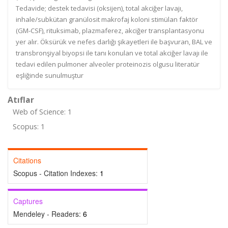
Tedavide; destek tedavisi (oksijen), total akciğer lavajı,
inhale/subkütan granülosit makrofaj koloni stimülan faktör
(GM-CSF), rituksimab, plazmaferez, akciğer transplantasyonu
yer alır. Öksürük ve nefes darlığı şikayetleri ile başvuran, BAL ve
transbronşiyal biyopsi ile tanı konulan ve total akciğer lavajı ile
tedavi edilen pulmoner alveoler proteinozis olgusu literatür
eşliğinde sunulmuştur
Atıflar
Web of Science: 1
Scopus: 1
Citations
Scopus - Citation Indexes:
1
Captures
Mendeley - Readers:
6