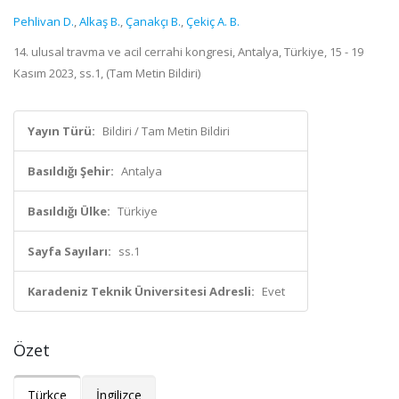
Pehlivan D.
,
Alkaş B.
,
Çanakçı B.
,
Çekiç A. B.
14. ulusal travma ve acil cerrahi kongresi, Antalya, Türkiye, 15 - 19
Kasım 2023, ss.1, (Tam Metin Bildiri)
Yayın Türü:
Bildiri / Tam Metin Bildiri
Basıldığı Şehir:
Antalya
Basıldığı Ülke:
Türkiye
Sayfa Sayıları:
ss.1
Karadeniz Teknik Üniversitesi Adresli:
Evet
Özet
Türkçe
İngilizce