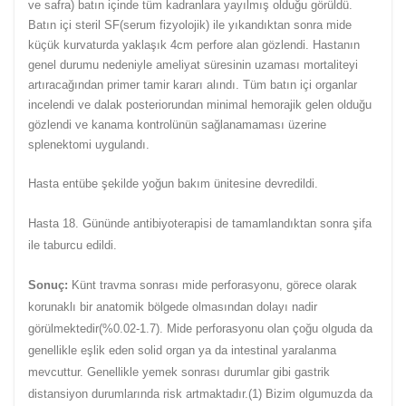
ve safra) batın içinde tüm kadranlara yayılmış olduğu görüldü.
Batın içi steril SF(serum fizyolojik) ile yıkandıktan sonra mide
küçük
kurvaturda yaklaşık 4cm perfore alan gözlendi. Hastanın
genel durumu nedeniyle ameliyat süresinin uzaması mortaliteyi
artıracağından primer tamir kararı alındı. Tüm batın içi organlar
incelendi ve dalak posteriorundan minimal hemorajik gelen olduğu
gözlendi ve kanama kontrolünün sağlanamaması üzerine
splenektomi uygulandı.
Hasta entübe şekilde yoğun bakım ünitesine devredildi.
Hasta 18. Gününde antibiyoterapisi de tamamlandıktan sonra şifa
ile taburcu edildi.
Sonuç:
Künt travma sonrası mide perforasyonu, görece olarak
korunaklı bir anatomik bölgede olmasından dolayı nadir
görülmektedir(%0.02-1.7). Mide perforasyonu olan çoğu olguda da
genellikle eşlik eden solid organ ya da intestinal yaralanma
mevcuttur. Genellikle yemek sonrası durumlar gibi gastrik
distansiyon durumlarında risk artmaktadır.(1) Bizim olgumuzda da