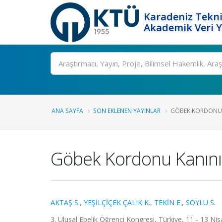
Karadeniz Tekni
Akademik Veri 
Ara
ANA SAYFA
SON EKLENEN YAYINLAR
GÖBEK KORDONU K
Göbek Kordonu Kanının
AKTAŞ S.
,
YEŞİLÇİÇEK ÇALIK K.
,
TEKİN E.
,
SOYLU S.
3. Ulusal Ebelik Öğrenci Kongresi, Türkiye, 11 - 13 Nis