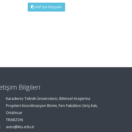
Atıf İçin Kopyala
letişim Bilgileri
Karadeniz Teknik Üniversitesi, Bilimsel Araştırma
Projeleri Koordinasyon Birimi, Fen Fakültesi Giriş Katı,
Ortahisar
TRABZON
aves@ktu.edu.tr