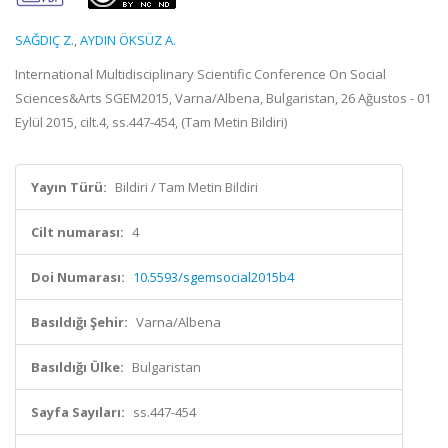
SAĞDIÇ Z.
,
AYDIN ÖKSÜZ A.
International Multidisciplinary Scientific Conference On Social
Sciences&Arts SGEM2015, Varna/Albena, Bulgaristan, 26 Ağustos - 01
Eylül 2015, cilt.4, ss.447-454, (Tam Metin Bildiri)
Yayın Türü:
Bildiri / Tam Metin Bildiri
Cilt numarası:
4
Doi Numarası:
10.5593/sgemsocial2015b4
Basıldığı Şehir:
Varna/Albena
Basıldığı Ülke:
Bulgaristan
Sayfa Sayıları:
ss.447-454