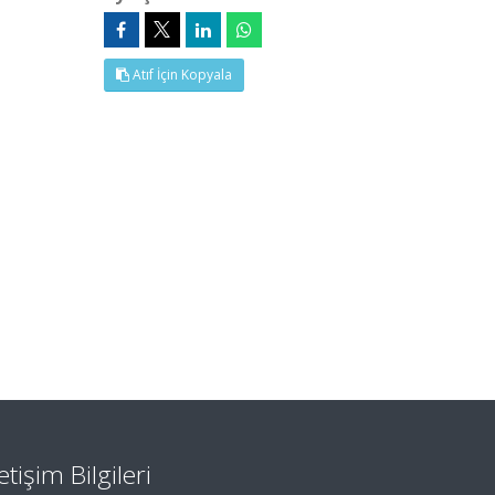
Atıf İçin Kopyala
letişim Bilgileri