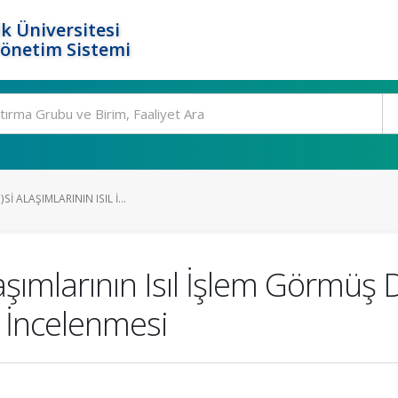
k Üniversitesi
Yönetim Sistemi
I ALAŞIMLARININ ISIL İ...
aşımlarının Isıl İşlem Görmü
in İncelenmesi