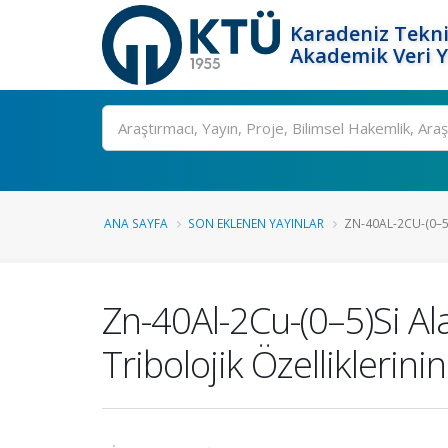
Karadeniz Tekni
Akademik Veri 
Ara
ANA SAYFA
SON EKLENEN YAYINLAR
ZN-40AL-2CU-(0–5)S
Zn-40Al-2Cu-(0–5)Si Al
Tribolojik Özelliklerin