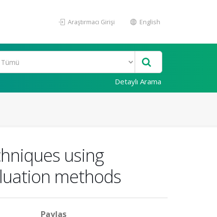
Araştırmacı Girişi
English
Detaylı Arama
chniques using
aluation methods
Paylaş