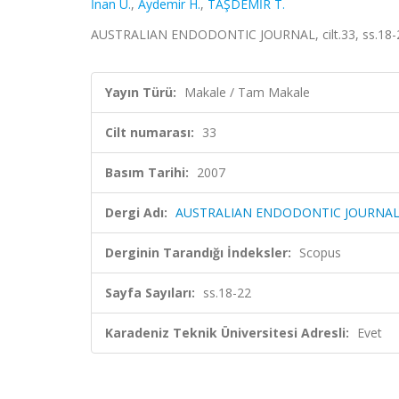
İnan U.
,
Aydemir H.
,
TAŞDEMİR T.
AUSTRALIAN ENDODONTIC JOURNAL, cilt.33, ss.18-2
Yayın Türü:
Makale / Tam Makale
Cilt numarası:
33
Basım Tarihi:
2007
Dergi Adı:
AUSTRALIAN ENDODONTIC JOURNA
Derginin Tarandığı İndeksler:
Scopus
Sayfa Sayıları:
ss.18-22
Karadeniz Teknik Üniversitesi Adresli:
Evet