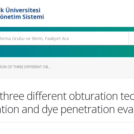
k Üniversitesi
Yönetim Sistemi
ON OF THREE DIFFERENT OB...
three different obturation te
ation and dye penetration ev