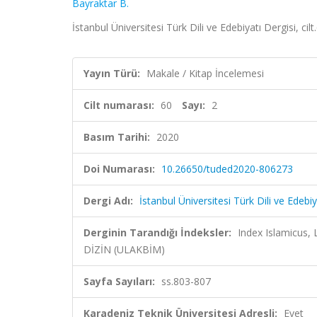
Bayraktar B.
İstanbul Üniversitesi Türk Dili ve Edebiyatı Dergisi, cil
Yayın Türü:
Makale / Kitap İncelemesi
Cilt numarası:
60
Sayı:
2
Basım Tarihi:
2020
Doi Numarası:
10.26650/tuded2020-806273
Dergi Adı:
İstanbul Üniversitesi Türk Dili ve Edebiy
Derginin Tarandığı İndeksler:
Index Islamicus,
DİZİN (ULAKBİM)
Sayfa Sayıları:
ss.803-807
Karadeniz Teknik Üniversitesi Adresli:
Evet