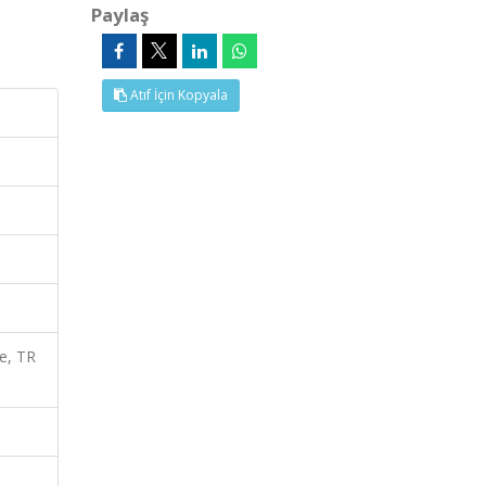
Paylaş
Atıf İçin Kopyala
e, TR