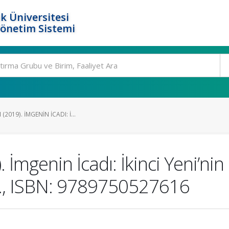
k Üniversitesi
Yönetim Sistemi
2019). İMGENIN İCADI: İ...
 İmgenin İcadı: İkinci Yeni’nin
4 s., ISBN: 9789750527616