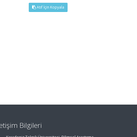
Atıf İçin Kopyala
letişim Bilgileri