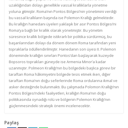
uzaklığından dolayı genellikle vassal krallıklarla yönetme
yoluna gitmiştir. Roma’nın Pontos Bölgesi’nin yönetimini verdiği
bu vassal krallıların başında ise Polemon Krallığı gelmektedir.
Bu krallığın hanedanı üyeleri yaklaşık bir asır Pontos Bölgesi’ni
Roma’ya bağlı bir krallık olarak yönetmiştir. Bu yönetim
süresince krallık bölgede istikrarlı bir politika sürdürmüş, bu
başarılarından dolayı da dönem dönem Roma tarafından yeni
topraklarla ödüllendirilmiştir. Hanedanın son üyesi II. Polemon
döneminde krallığın sınırları Pontos’dan başlayarak kuzeyde
Bopsoros toprakları güneyde ise Armenia Minor’a kadar
uzanmıştır. Polmeon Krallığı’nın bu bölgedeki başlıca görevi bir
taraftan Roma hâkimiyetini bölgede tesis etmek iken, diğer
taraftan Roma’nın doğu seferlerinde Roma ordularına ikmal ve
asker desteğinde bulunmaktı. Bu çalışmada Polomon Krallığı’nın
Pontos Bölgesi’ndeki faaliyetleri, krallığın Roma’nın doğu
politikasında oynadığı rolü ve bölgenin Polemon Krallığı’nın
güçlenmesindeki stratejik önemi incelenecektir.
Paylaş