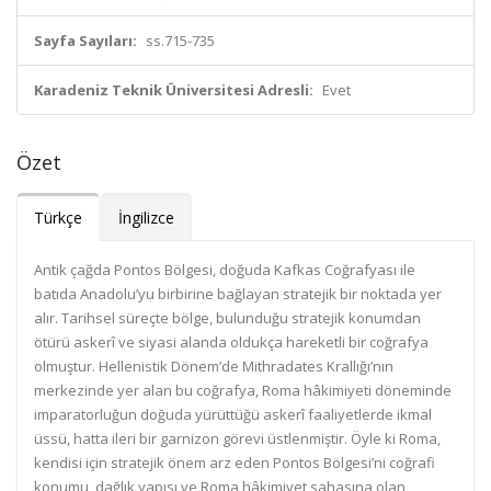
Sayfa Sayıları:
ss.715-735
Karadeniz Teknik Üniversitesi Adresli:
Evet
Özet
Türkçe
İngilizce
Antik çağda Pontos Bölgesi, doğuda Kafkas Coğrafyası ile
batıda Anadolu’yu birbirine bağlayan stratejik bir noktada yer
alır. Tarihsel süreçte bölge, bulunduğu stratejik konumdan
ötürü askerî ve siyasi alanda oldukça hareketli bir coğrafya
olmuştur. Hellenistik Dönem’de Mithradates Krallığı’nın
merkezinde yer alan bu coğrafya, Roma hâkimiyeti döneminde
imparatorluğun doğuda yürüttüğü askerî faaliyetlerde ikmal
üssü, hatta ileri bir garnizon görevi üstlenmiştir. Öyle ki Roma,
kendisi için stratejik önem arz eden Pontos Bölgesi’ni coğrafi
konumu, dağlık yapısı ve Roma hâkimiyet sahasına olan