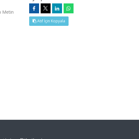
m Metin
Atıf İçin Kopyala