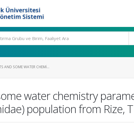
k Üniversitesi
Yönetim Sistemi
ITS AND SOME WATER CHEMI...
d some water chemistry parame
onidae) population from Rize, 