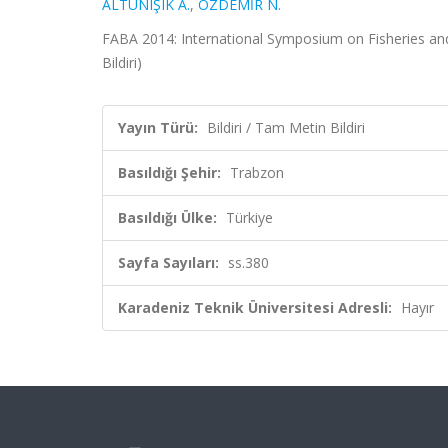
ALTUNIŞIK A.
,
ÖZDEMİR N.
FABA 2014: International Symposium on Fisheries and 
Bildiri)
Yayın Türü:
Bildiri / Tam Metin Bildiri
Basıldığı Şehir:
Trabzon
Basıldığı Ülke:
Türkiye
Sayfa Sayıları:
ss.380
Karadeniz Teknik Üniversitesi Adresli:
Hayır