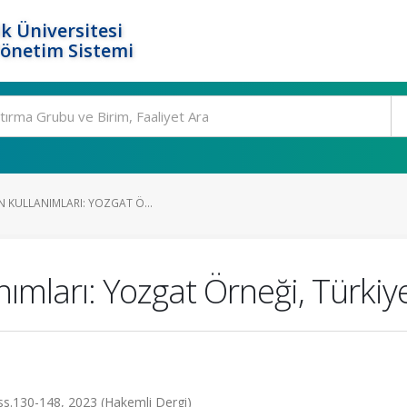
k Üniversitesi
Yönetim Sistemi
N KULLANIMLARI: YOZGAT Ö...
nımları: Yozgat Örneği, Türkiy
s.130-148, 2023 (Hakemli Dergi)