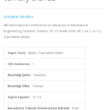
GÜLÜM M.
,
BİLGİN A.
4th International Conference on Advances in Mechanical
Engineering, İstanbul, Türkiye, 19 - 21 Aralık 2018, cilt.1, sa.1, ss.1-5,
(Tam Metin Bildiri)
Yayın Türü:
Bildiri / Tam Metin Bildiri
Cilt numarası:
1
Basıldığı Şehir:
İstanbul
Basıldığı Ülke:
Türkiye
Sayfa Sayıları:
ss.1-5
Karadeniz Teknik Üniversitesi Adresli:
Evet