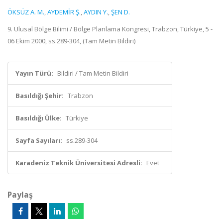
ÖKSÜZ A. M.
,
AYDEMİR Ş.
,
AYDIN Y.
,
ŞEN D.
9. Ulusal Bölge Bilimi / Bölge Planlama Kongresi, Trabzon, Türkiye, 5 -
06 Ekim 2000, ss.289-304, (Tam Metin Bildiri)
Yayın Türü:
Bildiri / Tam Metin Bildiri
Basıldığı Şehir:
Trabzon
Basıldığı Ülke:
Türkiye
Sayfa Sayıları:
ss.289-304
Karadeniz Teknik Üniversitesi Adresli:
Evet
Paylaş