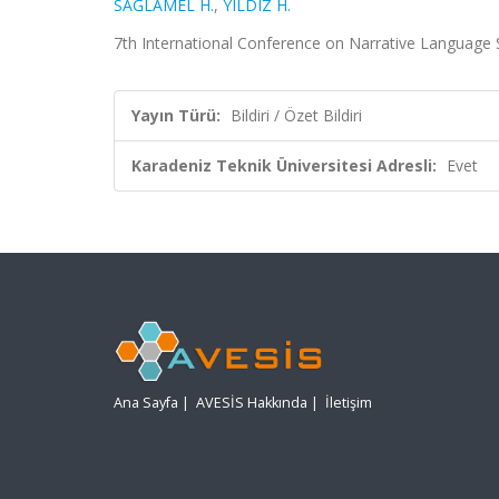
SAĞLAMEL H.
,
YILDIZ H.
7th International Conference on Narrative Language St
Yayın Türü:
Bildiri / Özet Bildiri
Karadeniz Teknik Üniversitesi Adresli:
Evet
Ana Sayfa
|
AVESİS Hakkında
|
İletişim