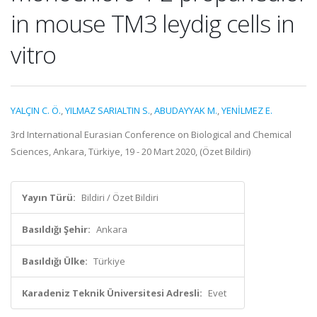
in mouse TM3 leydig cells in
vitro
YALÇIN C. Ö.
,
YILMAZ SARIALTIN S.
,
ABUDAYYAK M.
,
YENİLMEZ E.
3rd International Eurasian Conference on Biological and Chemical
Sciences, Ankara, Türkiye, 19 - 20 Mart 2020, (Özet Bildiri)
Yayın Türü:
Bildiri / Özet Bildiri
Basıldığı Şehir:
Ankara
Basıldığı Ülke:
Türkiye
Karadeniz Teknik Üniversitesi Adresli:
Evet