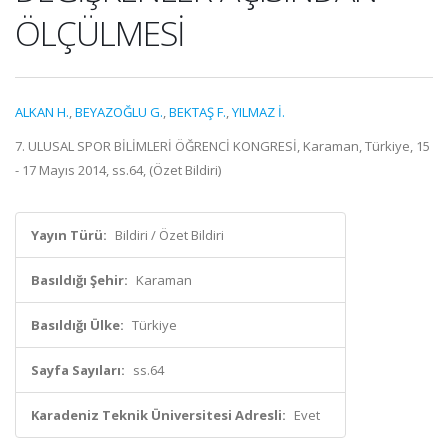
ÖLÇÜLMESİ
ALKAN H.
,
BEYAZOĞLU G.
,
BEKTAŞ F.
,
YILMAZ İ.
7. ULUSAL SPOR BİLİMLERİ ÖĞRENCİ KONGRESİ, Karaman, Türkiye, 15
- 17 Mayıs 2014, ss.64, (Özet Bildiri)
Yayın Türü:
Bildiri / Özet Bildiri
Basıldığı Şehir:
Karaman
Basıldığı Ülke:
Türkiye
Sayfa Sayıları:
ss.64
Karadeniz Teknik Üniversitesi Adresli:
Evet