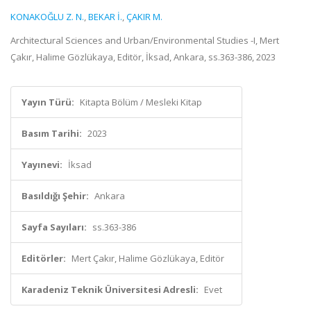
KONAKOĞLU Z. N.
,
BEKAR İ.
,
ÇAKIR M.
Architectural Sciences and Urban/Environmental Studies -I, Mert
Çakır, Halime Gözlükaya, Editör, İksad, Ankara, ss.363-386, 2023
Yayın Türü:
Kitapta Bölüm / Mesleki Kitap
Basım Tarihi:
2023
Yayınevi:
İksad
Basıldığı Şehir:
Ankara
Sayfa Sayıları:
ss.363-386
Editörler:
Mert Çakır, Halime Gözlükaya, Editör
Karadeniz Teknik Üniversitesi Adresli:
Evet