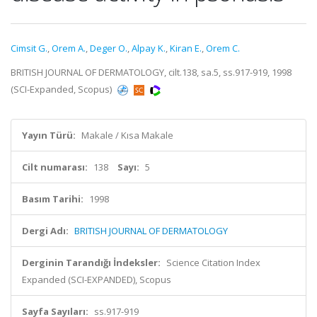
Cimsit G.
,
Orem A.
,
Deger O.
,
Alpay K.
,
Kiran E.
,
Orem C.
BRITISH JOURNAL OF DERMATOLOGY, cilt.138, sa.5, ss.917-919, 1998
(SCI-Expanded, Scopus)
Yayın Türü:
Makale / Kısa Makale
Cilt numarası:
138
Sayı:
5
Basım Tarihi:
1998
Dergi Adı:
BRITISH JOURNAL OF DERMATOLOGY
Derginin Tarandığı İndeksler:
Science Citation Index
Expanded (SCI-EXPANDED), Scopus
Sayfa Sayıları:
ss.917-919