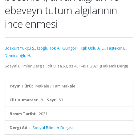
ebeveyn tutum algılarının
incelenmesi
Bozkurt Yükçü Ş.
,
İzoğlu Tok A.
,
Güngör İ.
,
Işık Uslu A. E.
,
Taştekin E.
,
Demircioğlu H.
Sosyal Bilimler Dergisi, cilt.8, sa.53, ss.431-451, 2021 (Hakemli Dergi)
Yayın Türü:
Makale / Tam Makale
Cilt numarası:
8
Sayı:
53
Basım Tarihi:
2021
Dergi Adı:
Sosyal Bilimler Dergisi