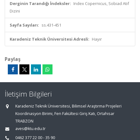
Derginin Tarandığı İndeksler:
Index Copernicus, Sobiad Atıf
Dizini
Sayfa Sayıları:
ss.431-451
Karadeniz Teknik Üniversitesi Adresli:
Hayır
Paylaş
İletişim Bilgileri
Karadeniz Teknik Üniversitesi, Bilimsel Araştırma Projeleri
Koordinasyon Birimi, Fen Fakültesi Giriş Katı, Ortahisar
TRABZON
aves@ktu.edu.tr
0462 377 22 00 - 35 90