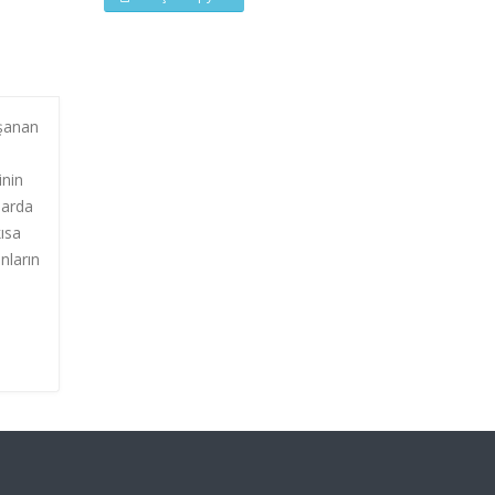
aşanan
inin
larda
ısa
nların