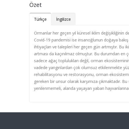
Özet
Türkçe
İngilizce
Ormanlar her geçen yıl küresel iklim değişikliğinin d
Covid-19 pandemisi ise insanoğlunun doğaya bakış aç
ihtiyaçları ve talepleri her geçen gün artmıştır. Bu 
artması da kaçınılmaz olmuştur. Bu durumdan en çok
sadece ağaç toplulukları değil, orman ekosistemini
vadede yangınlardan çok olumsuz etkilenmekte yüzl
rehabilitasyonu ve restorasyonu, orman ekosistemler
gereken bir unsur olarak karşımıza çıkmaktadır. B
yenilenmemeli, alanda yaşayan yaban hayvanlarına v