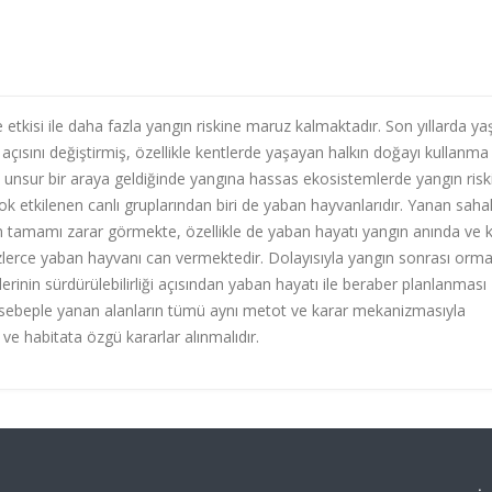
e etkisi ile daha fazla yangın riskine maruz kalmaktadır. Son yıllarda y
ısını değiştirmiş, özellikle kentlerde yaşayan halkın doğayı kullanma
iki unsur bir araya geldiğinde yangına hassas ekosistemlerde yangın risk
 etkilenen canlı gruplarından biri de yaban hayvanlarıdır. Yanan saha
n tamamı zarar görmekte, özellikle de yaban hayatı yangın anında ve k
erce yaban hayvanı can vermektedir. Dolayısıyla yangın sonrası orma
inin sürdürülebilirliği açısından yaban hayatı ile beraber planlanması
u sebeple yanan alanların tümü aynı metot ve karar mekanizmasıyla
e habitata özgü kararlar alınmalıdır.