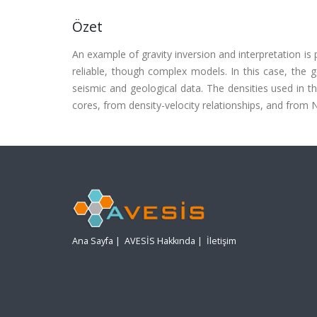
Özet
An example of gravity inversion and interpretation i
reliable, though complex models. In this case, the 
seismic and geological data. The densities used in 
cores, from density-velocity relationships, and from 
Ana Sayfa
|
AVESİS Hakkında
|
İletişim