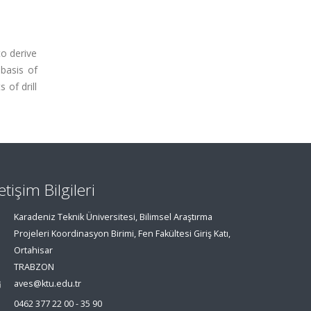
to derive
basis of
 of drill
letişim Bilgileri
Karadeniz Teknik Üniversitesi, Bilimsel Araştırma
Projeleri Koordinasyon Birimi, Fen Fakültesi Giriş Katı,
Ortahisar
TRABZON
aves@ktu.edu.tr
0462 377 22 00 - 35 90