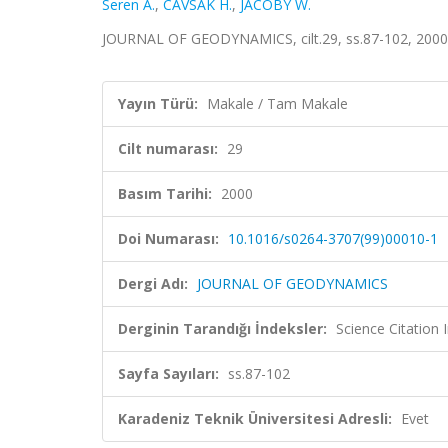
Seren A.
,
CAVSAK H.
,
JACOBY W.
JOURNAL OF GEODYNAMICS, cilt.29, ss.87-102, 2000
Yayın Türü:
Makale / Tam Makale
Cilt numarası:
29
Basım Tarihi:
2000
Doi Numarası:
10.1016/s0264-3707(99)00010-1
Dergi Adı:
JOURNAL OF GEODYNAMICS
Derginin Tarandığı İndeksler:
Science Citation
Sayfa Sayıları:
ss.87-102
Karadeniz Teknik Üniversitesi Adresli:
Evet