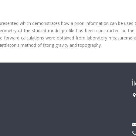
s presented which demonstrates how a priori information can be used 
geometry of the studied model profile has been constructed on the 
the forward calculations were obtained from laboratory measurements
Nettleton's method of fitting gravity and topography.
İ