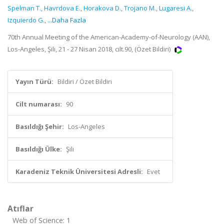
Spelman T.
,
Havrdova E.
,
Horakova D.
,
Trojano M.
,
Lugaresi A.
,
Izquierdo G.
,
...Daha Fazla
70th Annual Meeting of the American-Academy-of-Neurology (AAN),
Los-Angeles, Şili, 21 - 27 Nisan 2018, cilt.90, (Özet Bildiri)
Yayın Türü:
Bildiri / Özet Bildiri
Cilt numarası:
90
Basıldığı Şehir:
Los-Angeles
Basıldığı Ülke:
Şili
Karadeniz Teknik Üniversitesi Adresli:
Evet
Atıflar
Web of Science: 1